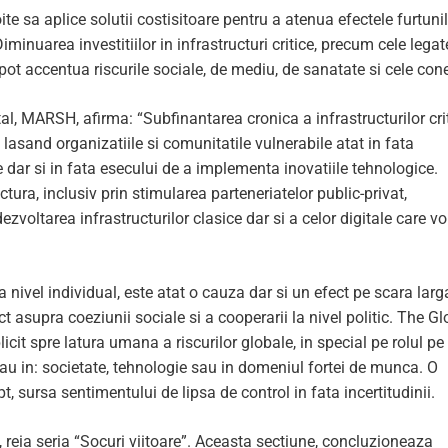
ite sa aplice solutii costisitoare pentru a atenua efectele furtuni
inuarea investitiilor in infrastructuri critice, precum cele legat
 pot accentua riscurile sociale, de mediu, de sanatate si cele con
l, MARSH, afirma: “Subfinantarea cronica a infrastructurilor cri
asand organizatiile si comunitatile vulnerabile atat in fata
e dar si in fata esecului de a implementa inovatiile tehnologice.
uctura, inclusiv prin stimularea parteneriatelor public-privat,
ezvoltarea infrastructurilor clasice dar si a celor digitale care vo
 nivel individual, este atat o cauza dar si un efect pe scara larg
t asupra coeziunii sociale si a cooperarii la nivel politic. The Gl
it spre latura umana a riscurilor globale, in special pe rolul pe
 au in: societate, tehnologie sau in domeniul fortei de munca. O
 sursa sentimentului de lipsa de control in fata incertitudinii.
, reia seria “Socuri viitoare”. Aceasta sectiune, concluzioneaza