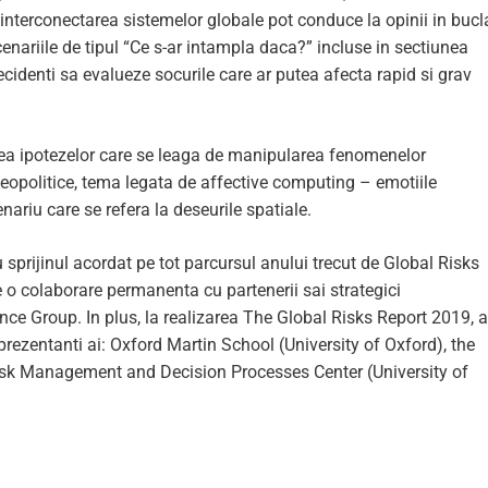
i interconectarea sistemelor globale pot conduce la opinii in bucl
cenariile de tipul “Ce s-ar intampla daca?” incluse in sectiunea
decidenti sa evalueze socurile care ar putea afecta rapid si grav
ea ipotezelor care se leaga de manipularea fenomenelor
eopolitice, tema legata de affective computing – emotiile
enariu care se refera la deseurile spatiale.
 sprijinul acordat pe tot parcursul anului trecut de Global Risks
o colaborare permanenta cu partenerii sai strategici
 Group. In plus, la realizarea The Global Risks Report 2019, 
eprezentanti ai: Oxford Martin School (University of Oxford), the
isk Management and Decision Processes Center (University of