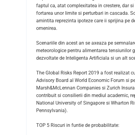
faptul ca, atat complexitatea in crestere, dar s
fortarea unor limite si perturbari in cascada. S
amintita reprezinta ipoteze care ii sprijina pe 
omenirea.
Scenariile din acest an se axeaza pe semnalar
meteorologice pentru alimentarea tensiunilor g
dezvoltate de Inteligenta Artificiala si un alt sc
The Global Risks Report 2019 a fost realizat cu
Advisory Board al World Economic Forum si pe 
Marsh&McLennan Companies si Zurich Insurance
contribuit si consilierii din mediul academic, r
National University of Singapore si Wharton R
Pennsylvania).
TOP 5 Riscuri in funtie de probabilitate: