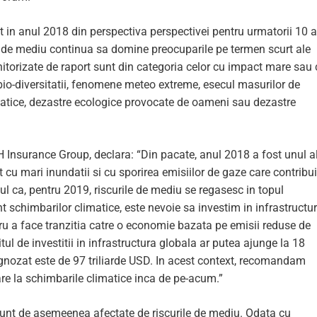
t in anul 2018 din perspectiva perspectivei pentru urmatorii 10 a
le de mediu continua sa domine preocuparile pe termen scurt ale
nitorizate de raport sunt din categoria celor cu impact mare sau
bio-diversitatii, fenomene meteo extreme, esecul masurilor de
atice, dezastre ecologice provocate de oameni sau dezastre
 Insurance Group, declara: “Din pacate, anul 2018 a fost unul a
t cu mari inundatii si cu sporirea emisiilor de gaze care contribui
ul ca, pentru 2019, riscurile de mediu se regasesc in topul
t schimbarilor climatice, este nevoie sa investim in infrastructu
ru a face tranzitia catre o economie bazata pe emisii reduse de
ul de investitii in infrastructura globala ar putea ajunge la 18
ognozat este de 97 triliarde USD. In acest context, recomandam
are la schimbarile climatice inca de pe-acum.”
sunt de asemeenea afectate de riscurile de mediu. Odata cu