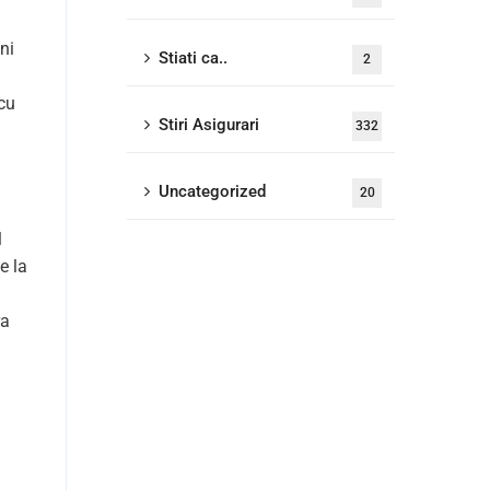
ni
Stiati ca..
2
 cu
Stiri Asigurari
332
Uncategorized
20
l
e la
ra