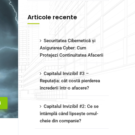
Articole recente
Securitatea Cibernetică și
Asigurarea Cyber: Cum
Protejezi Continuitatea Afacerii
Capitalul Invizibil #3 –
Reputația: cât costă pierderea
încrederii într-o afacere?
i
Capitalul Invizibil #2: Ce se
întâmplă când lipsește omul-
cheie din companie?