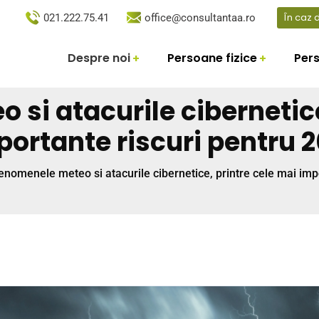
În caz
021.222.75.41
office@consultantaa.ro
Despre noi
Persoane fizice
Pers
si atacurile cibernetice
portante riscuri pentru 2
enomenele meteo si atacurile cibernetice, printre cele mai imp