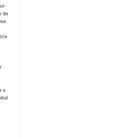
lor
e de
exe.
tice
r
a a
obal