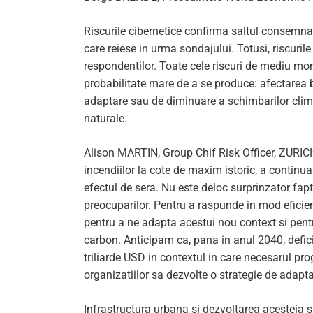
Riscurile cibernetice confirma saltul consemna
care reiese in urma sondajului. Totusi, riscuri
respondentilor. Toate cele riscuri de mediu mo
probabilitate mare de a se produce: afectarea 
adaptare sau de diminuare a schimbarilor clim
naturale.
Alison MARTIN, Group Chif Risk Officer, ZURICH
incendiilor la cote de maxim istoric, a continua
efectul de sera. Nu este deloc surprinzator fapt
preocuparilor. Pentru a raspunde in mod eficien
pentru a ne adapta acestui nou context si pent
carbon. Anticipam ca, pana in anul 2040, deficit
triliarde USD in contextul in care necesarul pr
organizatiilor sa dezvolte o strategie de adapt
Infrastructura urbana si dezvoltarea acesteia 