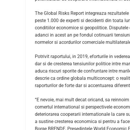
The Global Risks Report integreaza rezultatel
peste 1.000 de experti si decidenti din toata lu
conditiilor economice si geopolitice. Disputele c
adanci in acest an pe fondul cotinuarii tensiu
normelor si acordurilor comerciale multilateral
Potrivit raportului, in 2019, eforturile in veder
dar si de cresterea tensiunilor politice intre m
aduca riscuri sporite de confruntare intre mari
descrie ca ordine globala multiconcept: o reali
raporturilor de forte dar si accentuarea difere
“E nevoie, mai mult decat oricand, sa reinnoim a
comertul international si perspectivele economi
deteriorarea cooperarii internationale la care
a sustine cresterea economica si pentru a face
Borge BRENDE, Presedintele World Economic 