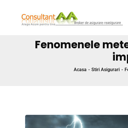
Fenomenele meteo 
im
Acasa
Stiri Asigurari
F