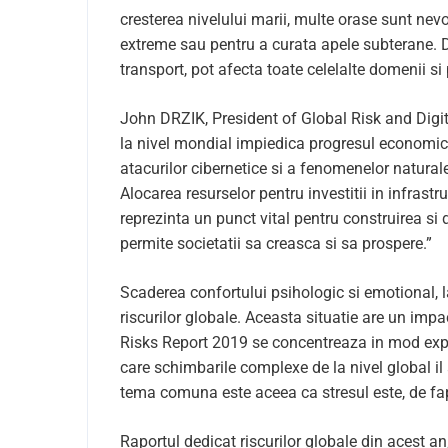
cresterea nivelului marii, multe orase sunt nevo
extreme sau pentru a curata apele subterane. Dim
transport, pot afecta toate celelalte domenii si
John DRZIK, President of Global Risk and Digita
la nivel mondial impiedica progresul economic l
atacurilor cibernetice si a fenomenelor natural
Alocarea resurselor pentru investitii in infrastr
reprezinta un punct vital pentru construirea si d
permite societatii sa creasca si sa prospere.”
Scaderea confortului psihologic si emotional, la
riscurilor globale. Aceasta situatie are un impac
Risks Report 2019 se concentreaza in mod explic
care schimbarile complexe de la nivel global il
tema comuna este aceea ca stresul este, de fapt,
Raportul dedicat riscurilor globale din acest an