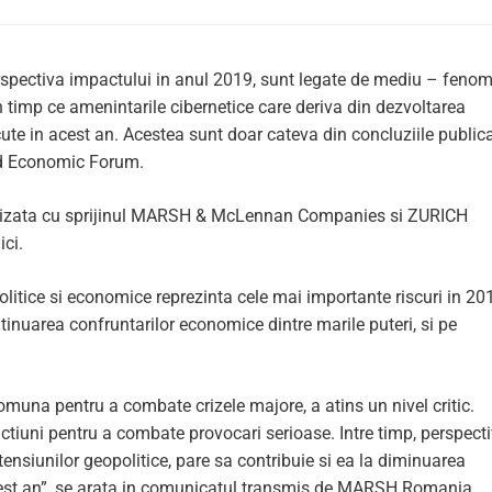
perspectiva impactului in anul 2019, sunt legate de mediu – feno
 timp ce amenintarile cibernetice care deriva din dezvoltarea
te in acest an. Acestea sunt doar cateva din concluziile publica
ld Economic Forum.
ealizata cu sprijinul MARSH & McLennan Companies si ZURICH
ici.
opolitice si economice reprezinta cele mai importante riscuri in 20
tinuarea confruntarilor economice dintre marile puteri, si pe
muna pentru a combate crizele majore, a atins un nivel critic.
 actiuni pentru a combate provocari serioase. Intre timp, perspect
tensiunilor geopolitice, pare sa contribuie si ea la diminuarea
acest an”, se arata in comunicatul transmis de MARSH Romania.