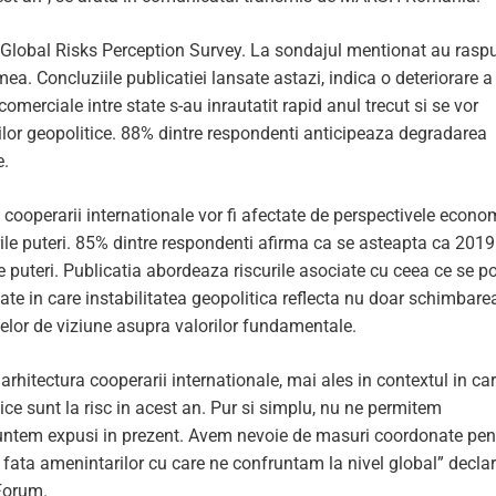
e Global Risks Perception Survey. La sondajul mentionat au rasp
mea. Concluziile publicatiei lansate astazi, indica o deteriorare a
omerciale intre state s-au inrautatit rapid anul trecut si se vor
nilor geopolitice. 88% dintre respondenti anticipeaza degradarea
e.
ea cooperarii internationale vor fi afectate de perspectivele econo
arile puteri. 85% dintre respondenti afirma ca se asteapta ca 2019
le puteri. Publicatia abordeaza riscurile asociate cu ceea ce se p
tate in care instabilitatea geopolitica reflecta nu doar schimbare
ntelor de viziune asupra valorilor fundamentale.
rhitectura cooperarii internationale, mai ales in contextul in ca
ce sunt la risc in acest an. Pur si simplu, nu ne permitem
 suntem expusi in prezent. Avem nevoie de masuri coordonate pen
 fata amenintarilor cu care ne confruntam la nivel global” decla
Forum.