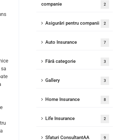
companie
2
uns
Asigurări pentru companii
2
Auto Insurance
7
mice
Fără categorie
3
 sa
oate
Gallery
3
a
Home Insurance
8
re
Life Insurance
2
tru
ra
Sfaturi ConsultantAA
9