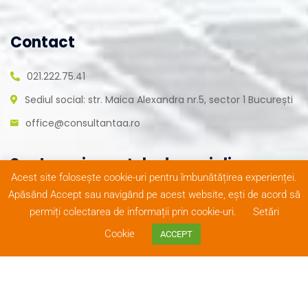
Contact
021.222.75.41
Sediul social: str. Maica Alexandra nr.5, sector 1 București
office@consultantaa.ro
Suntem și pe rețele de socializare
Acest site folosește cookie-uri pentru îmbunătățirea experienței.
Apăsând Accept sau navigând pe acest website, ești de acord să
permiți colectarea de informații prin cookie-uri.
Setări
Cookie
ACCEPT
© Copyright 2020
Termeni și condiții
|
Realizat de
ConsultantAA
. Toate
Reclamații
|
Protecția
FivePlus
drepturile rezervate
datelor
Solutions