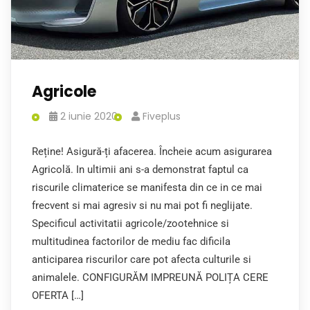
Agricole
2 iunie 2020
Fiveplus
Reține! Asigură-ți afacerea. Încheie acum asigurarea
Agricolă. In ultimii ani s-a demonstrat faptul ca
riscurile climaterice se manifesta din ce in ce mai
frecvent si mai agresiv si nu mai pot fi neglijate.
Specificul activitatii agricole/zootehnice si
multitudinea factorilor de mediu fac dificila
anticiparea riscurilor care pot afecta culturile si
animalele. CONFIGURĂM IMPREUNĂ POLIȚA CERE
OFERTA […]