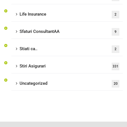
Life Insurance
2
Sfaturi ConsultantAA
9
Stiati ca..
2
Stiri Asigurari
331
Uncategorized
20