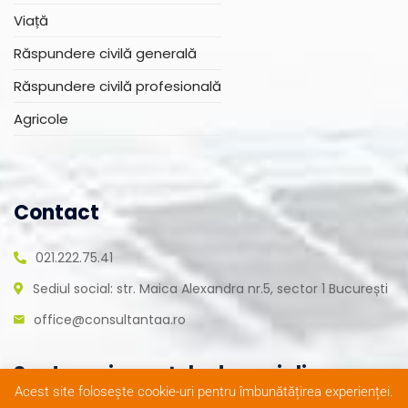
Viață
Răspundere civilă generală
Răspundere civilă profesională
Agricole
Contact
021.222.75.41
Sediul social: str. Maica Alexandra nr.5, sector 1 București
office@consultantaa.ro
Suntem și pe rețele de socializare
Acest site folosește cookie-uri pentru îmbunătățirea experienței.