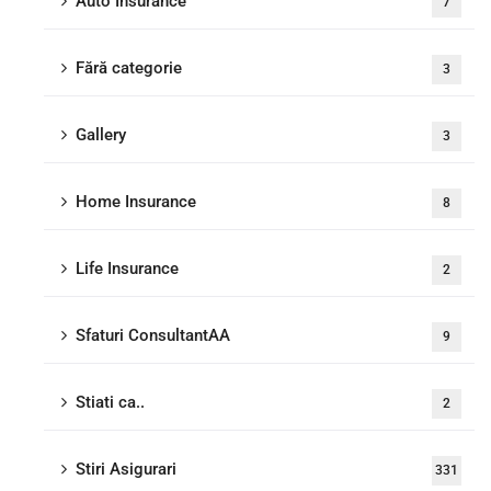
Auto Insurance
7
Fără categorie
3
Gallery
3
Home Insurance
8
Life Insurance
2
Sfaturi ConsultantAA
9
Stiati ca..
2
Stiri Asigurari
331