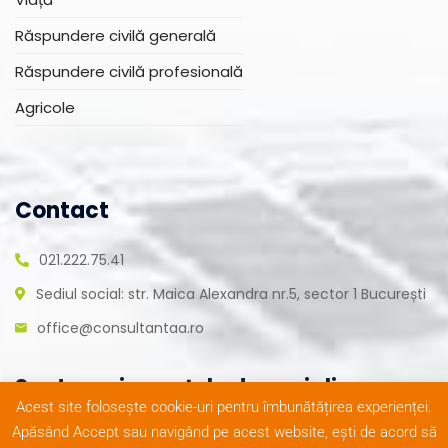
Răspundere civilă generală
Răspundere civilă profesională
Agricole
Contact
021.222.75.41
Sediul social: str. Maica Alexandra nr.5, sector 1 București
office@consultantaa.ro
Suntem și pe rețele de socializare
Acest site folosește cookie-uri pentru îmbunătățirea experienței.
Apăsând Accept sau navigând pe acest website, ești de acord să