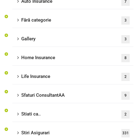
Auto Insurance
7
Fără categorie
3
Gallery
3
Home Insurance
8
Life Insurance
2
Sfaturi ConsultantAA
9
Stiati ca..
2
Stiri Asigurari
331