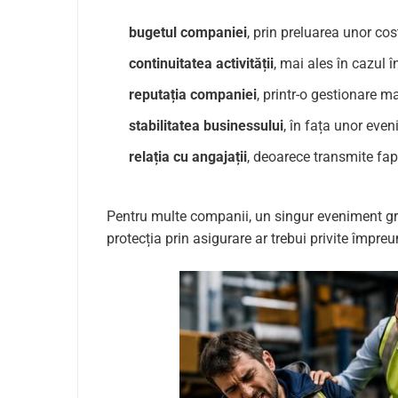
bugetul companiei
, prin preluarea unor cost
continuitatea activității
, mai ales în cazul î
reputația companiei
, printr-o gestionare ma
stabilitatea businessului
, în fața unor eve
relația cu angajații
, deoarece transmite fapt
Pentru multe companii, un singur eveniment gra
protecția prin asigurare ar trebui privite împre