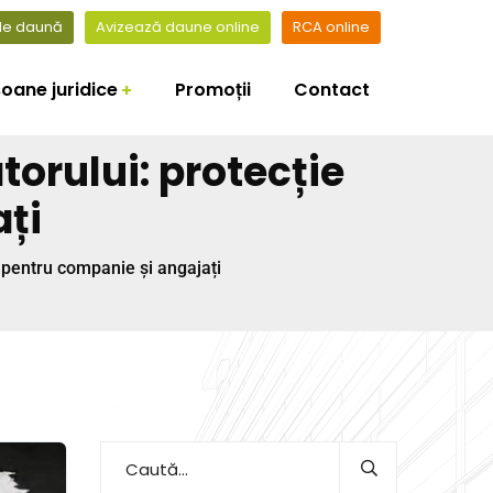
 de daună
Avizează daune online
RCA online
oane juridice
Promoții
Contact
orului: protecție
ți
 pentru companie și angajați