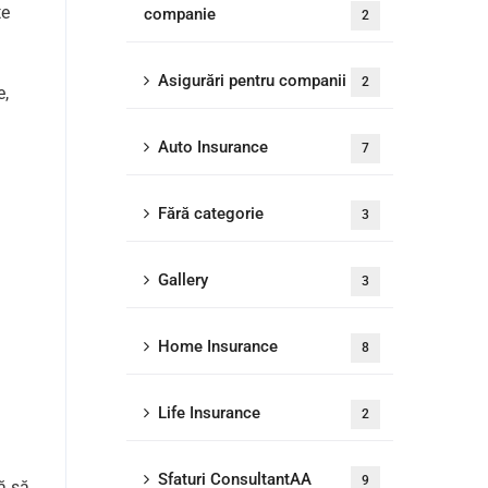
te
companie
2
Asigurări pentru companii
2
e,
Auto Insurance
7
Fără categorie
3
Gallery
3
Home Insurance
8
Life Insurance
2
Sfaturi ConsultantAA
9
ă să