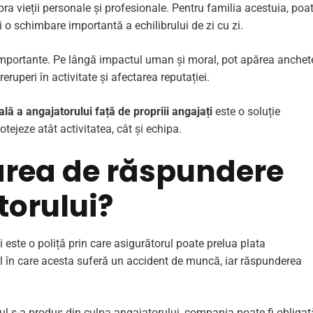
a vieții personale și profesionale. Pentru familia acestuia, poa
 o schimbare importantă a echilibrului de zi cu zi.
 importante. Pe lângă impactul uman și moral, pot apărea anchet
treruperi în activitate și afectarea reputației.
lă a angajatorului față de propriii angajați
este o soluție
tejeze atât activitatea, cât și echipa.
area de răspundere
torului?
 este o poliță prin care asigurătorul poate prelua plata
ul în care acesta suferă un accident de muncă, iar răspunderea
ul s-a produs din culpa angajatorului, compania poate fi obligat