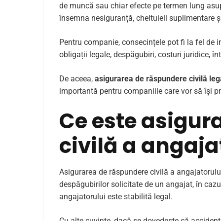
de muncă sau chiar efecte pe termen lung asupr
însemna nesiguranță, cheltuieli suplimentare și
Pentru companie, consecințele pot fi la fel de
obligații legale, despăgubiri, costuri juridice, în
De aceea,
asigurarea de răspundere civilă lega
importantă pentru companiile care vor să își pro
Ce este asigur
civilă a angaja
Asigurarea de răspundere civilă a angajatorului
despăgubirilor solicitate de un angajat, în caz
angajatorului este stabilită legal.
Cu alte cuvinte, dacă se dovedește că accident