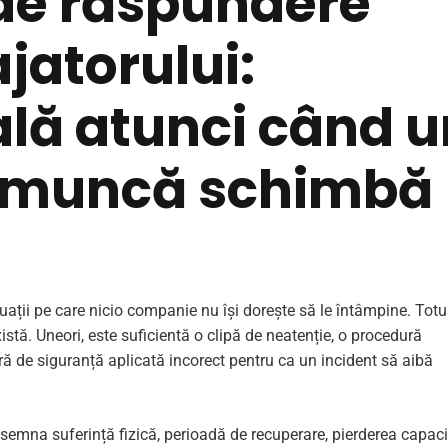
de răspundere
ajatorului:
ală atunci când 
e muncă schimbă
ații pe care nicio companie nu își dorește să le întâmpine. Totu
xistă. Uneori, este suficientă o clipă de neatenție, o procedură
 de siguranță aplicată incorect pentru ca un incident să aibă
emna suferință fizică, perioadă de recuperare, pierderea capacit