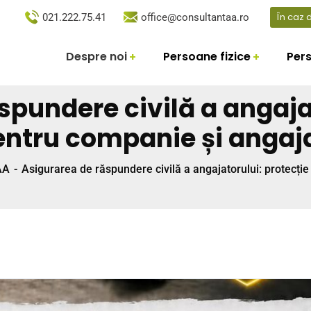
În caz
021.222.75.41
office@consultantaa.ro
Despre noi
Persoane fizice
Pers
spundere civilă a angajat
entru companie și angaja
AA
Asigurarea de răspundere civilă a angajatorului: protecție