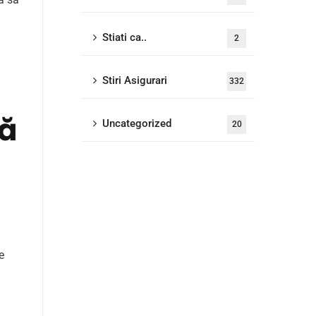
a
Stiati ca..
2
Stiri Asigurari
332
ță
Uncategorized
20
e