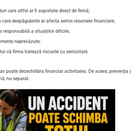
uri care altfel ar fi suportate direct de firmă;
n care despăgubirile ar afecta serios resursele financiare;
i responsabilă a situațiilor dificile;
nimente neprevăzute;
ul că firma tratează riscurile cu seriozitate.
v poate dezechilibra financiar activitatea. De aceea, prevenția 
ună, nu separat.