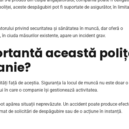
oliței, aceste despăgubiri pot fi suportate de asigurător, în limit
torului privind securitatea și sănătatea în muncă, dar oferă o
, în ciuda măsurilor existente, apare un incident grav.
ortantă această poli
anie?
lități față de aceștia. Siguranța la locul de muncă nu este doar o
lui în care o companie își gestionează activitatea.
 pot apărea situații neprevăzute. Un accident poate produce efect
mat de solicitări de despăgubire sau de o acțiune în instanță.