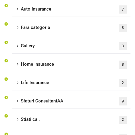
Auto Insurance
7
Fără categorie
3
Gallery
3
Home Insurance
8
Life Insurance
2
Sfaturi ConsultantAA
9
Stiati ca..
2