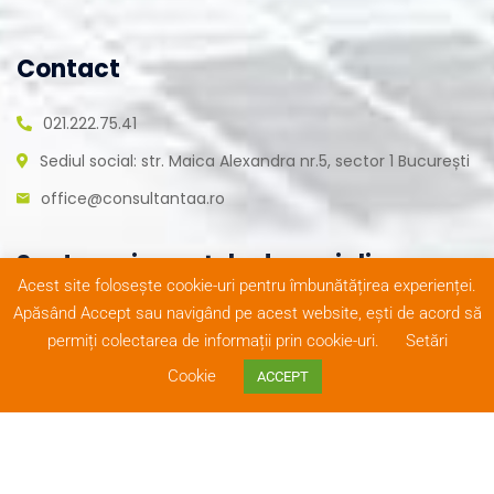
Contact
021.222.75.41
Sediul social: str. Maica Alexandra nr.5, sector 1 București
office@consultantaa.ro
Suntem și pe rețele de socializare
Acest site folosește cookie-uri pentru îmbunătățirea experienței.
Apăsând Accept sau navigând pe acest website, ești de acord să
permiți colectarea de informații prin cookie-uri.
Setări
Cookie
ACCEPT
© Copyright 2020
Termeni și condiții
|
Realizat de
ConsultantAA
. Toate
Reclamații
|
Protecția
FivePlus
drepturile rezervate
datelor
Solutions