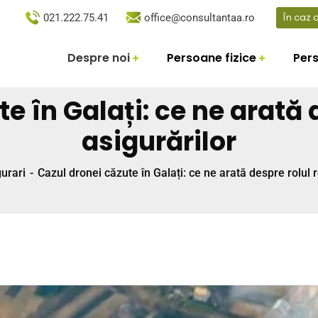
În caz
021.222.75.41
office@consultantaa.ro
Despre noi
Persoane fizice
Pers
e în Galați: ce ne arată d
asigurărilor
gurari
Cazul dronei căzute în Galați: ce ne arată despre rolul r