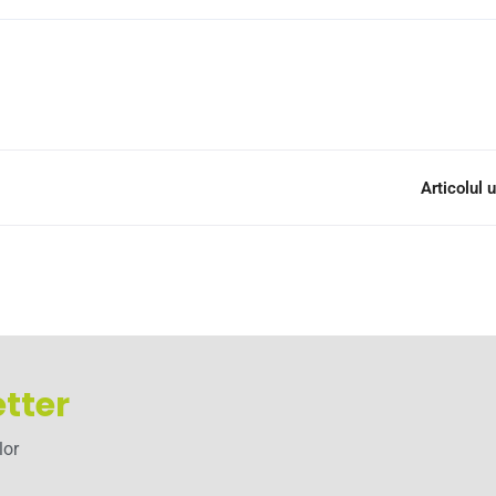
Articolul
tter
lor