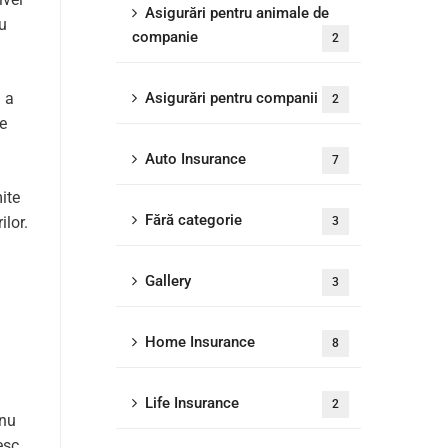
Asigurări pentru animale de
ru
companie
2
ă a
Asigurări pentru companii
2
se
Auto Insurance
7
ite
Fără categorie
ilor.
3
Gallery
3
Home Insurance
8
Life Insurance
2
 nu
esc