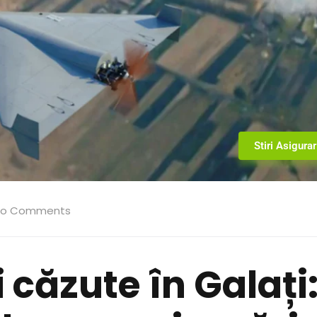
Stiri Asigurar
o Comments
 căzute în Galați