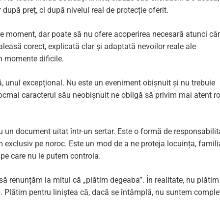
după preț, ci după nivelul real de protecție oferit.
pe moment, dar poate să nu ofere acoperirea necesară atunci câ
leasă corect, explicată clar și adaptată nevoilor reale ale
în momente dificile.
lă, unul excepțional. Nu este un eveniment obișnuit și nu trebuie
cmai caracterul său neobișnuit ne obligă să privim mai atent ro
u un document uitat într-un sertar. Este o formă de responsabilit
 exclusiv pe noroc. Este un mod de a ne proteja locuința, famili
 pe care nu le putem controla.
e să renunțăm la mitul că „plătim degeaba”. În realitate, nu plătim
. Plătim pentru liniștea că, dacă se întâmplă, nu suntem comple