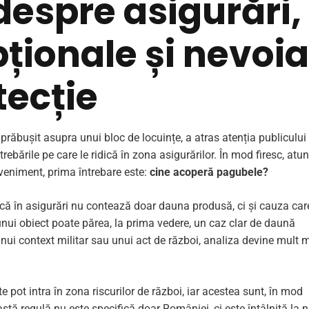
despre asigurări,
pționale și nevoia
tecție
a prăbușit asupra unui bloc de locuințe, a atras atenția publicului
trebările pe care le ridică în zona asigurărilor. În mod firesc, atun
eveniment, prima întrebare este:
cine acoperă pagubele?
că în asigurări nu contează doar dauna produsă, ci și cauza car
unui obiect poate părea, la prima vedere, un caz clar de daună
unui context militar sau unui act de război, analiza devine mult 
 pot intra în zona riscurilor de război, iar acestea sunt, în mod
astă regulă nu este specifică doar României, ci este întâlnită la n