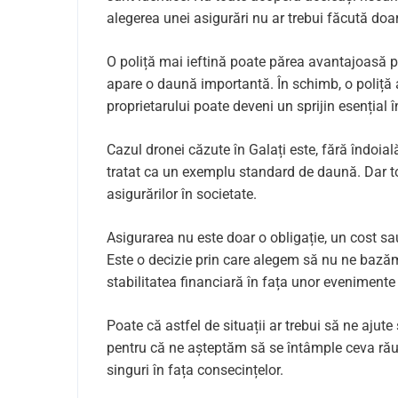
alegerea unei asigurări nu ar trebui făcută doar 
O poliță mai ieftină poate părea avantajoasă 
apare o daună importantă. În schimb, o poliță a
proprietarului poate deveni un sprijin esențial 
Cazul dronei căzute în Galați este, fără îndoia
tratat ca un exemplu standard de daună. Dar to
asigurărilor în societate.
Asigurarea nu este doar o obligație, un cost sa
Este o decizie prin care alegem să nu ne bazăm
stabilitatea financiară în fața unor evenimente
Poate că astfel de situații ar trebui să ne ajut
pentru că ne așteptăm să se întâmple ceva rău
singuri în fața consecințelor.