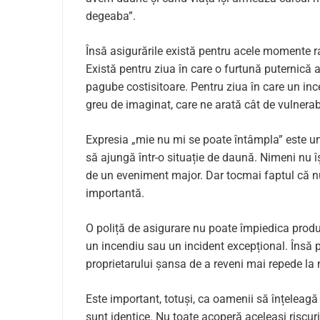
degeaba”.
Însă asigurările există pentru acele momente r
Există pentru ziua în care o furtună puternică 
pagube costisitoare. Pentru ziua în care un inc
greu de imaginat, care ne arată cât de vulnerabil
Expresia „mie nu mi se poate întâmpla” este un
să ajungă într-o situație de daună. Nimeni nu î
de un eveniment major. Dar tocmai faptul că nu
importantă.
O poliță de asigurare nu poate împiedica produc
un incendiu sau un incident excepțional. Însă p
proprietarului șansa de a reveni mai repede la 
Este important, totuși, ca oamenii să înțeleagă
sunt identice. Nu toate acoperă aceleași riscuri