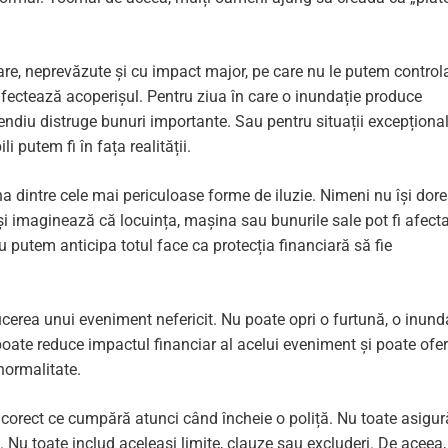
are, neprevăzute și cu impact major, pe care nu le putem control
afectează acoperișul. Pentru ziua în care o inundație produce
endiu distruge bunuri importante. Sau pentru situații excepțional
i putem fi în fața realității.
a dintre cele mai periculoase forme de iluzie. Nimeni nu își dore
și imaginează că locuința, mașina sau bunurile sale pot fi afect
 putem anticipa totul face ca protecția financiară să fie
erea unui eveniment nefericit. Nu poate opri o furtună, o inunda
oate reduce impactul financiar al acelui eveniment și poate ofer
normalitate.
 corect ce cumpără atunci când încheie o poliță. Nu toate asigură
. Nu toate includ aceleași limite, clauze sau excluderi. De aceea,