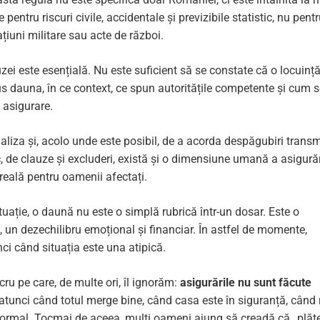
 pentru riscuri civile, accidentale și previzibile statistic, nu pent
iuni militare sau acte de război.
zei este esențială. Nu este suficient să se constate că o locuinț
dus dauna, în ce context, ce spun autoritățile competente și cum 
e asigurare.
naliza și, acolo unde este posibil, de a acorda despăgubiri transm
 de clauze și excluderi, există și o dimensiune umană a asigurăr
reală pentru oamenii afectați.
ituație, o daună nu este o simplă rubrică într-un dosar. Este o
 un dezechilibru emoțional și financiar. În astfel de momente,
nci când situația este una atipică.
ru pe care, de multe ori, îl ignorăm:
asigurările nu sunt făcute
a atunci când totul merge bine, când casa este în siguranță, când
normal. Tocmai de aceea, mulți oameni ajung să creadă că „plăt