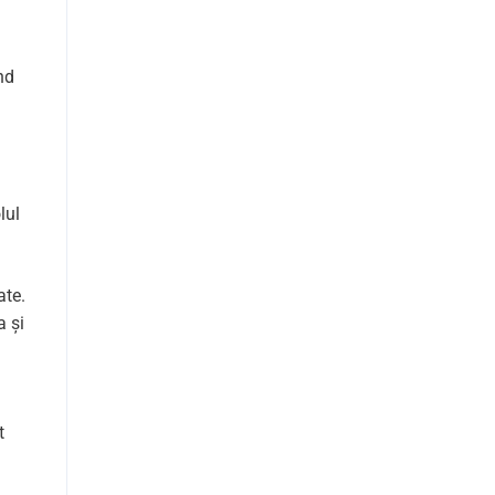
nd
lul
ate.
a și
t