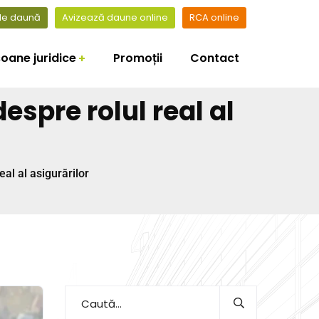
 de daună
Avizează daune online
RCA online
oane juridice
Promoții
Contact
espre rolul real al
eal al asigurărilor