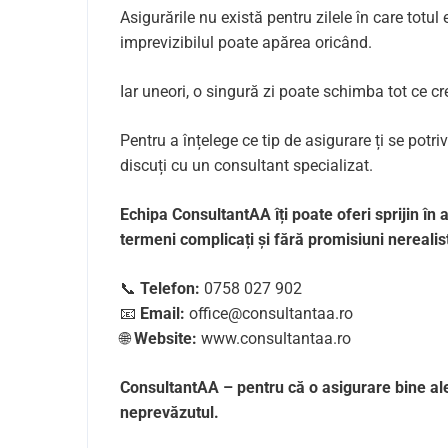
Asigurările nu există pentru zilele în care totul 
imprevizibilul poate apărea oricând.
Iar uneori, o singură zi poate schimba tot ce c
Pentru a înțelege ce tip de asigurare ți se potri
discuți cu un consultant specializat.
Echipa ConsultantAA îți poate oferi sprijin în a
termeni complicați și fără promisiuni nerealis
📞
Telefon:
0758 027 902
📧
Email:
office@consultantaa.ro
🌐
Website:
www.consultantaa.ro
ConsultantAA – pentru că o asigurare bine a
neprevăzutul.