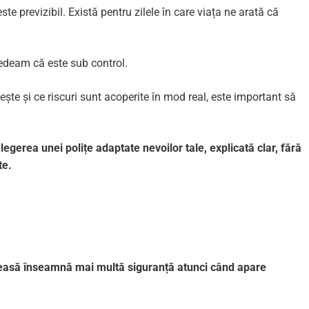
este previzibil. Există pentru zilele în care viața ne arată că
redeam că este sub control.
vește și ce riscuri sunt acoperite în mod real, este important să
legerea unei polițe adaptate nevoilor tale, explicată clar, fără
te.
leasă înseamnă mai multă siguranță atunci când apare