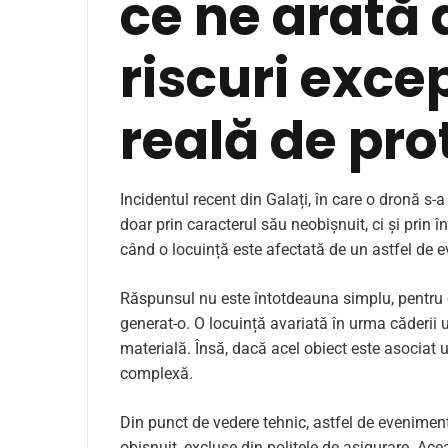
ce ne arată 
riscuri exce
reală de pro
Incidentul recent din Galați, în care o dronă s-
doar prin caracterul său neobișnuit, ci și prin în
când o locuință este afectată de un astfel de 
Răspunsul nu este întotdeauna simplu, pentru 
generat-o. O locuință avariată în urma căderii 
materială. Însă, dacă acel obiect este asociat 
complexă.
Din punct de vedere tehnic, astfel de evenimente
obișnuit, excluse din polițele de asigurare. Ace