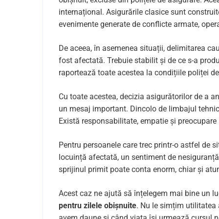
internațional. Asigurările clasice sunt construite
evenimente generate de conflicte armate, operaț
De aceea, în asemenea situații, delimitarea cau
fost afectată. Trebuie stabilit și de ce s-a pro
raportează toate acestea la condițiile poliței d
Cu toate acestea, decizia asigurătorilor de a a
un mesaj important. Dincolo de limbajul tehnic,
Există responsabilitate, empatie și preocupare 
Pentru persoanele care trec printr-o astfel de s
locuință afectată, un sentiment de nesiguranță,
sprijinul primit poate conta enorm, chiar și atu
Acest caz ne ajută să înțelegem mai bine un luc
pentru zilele obișnuite
. Nu le simțim utilitate
avem daune și când viața își urmează cursul 