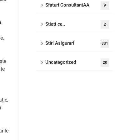
Sfaturi ConsultantAA
9
a.
Stiati ca..
2
e,
Stiri Asigurari
331
ște
Uncategorized
20
ate
ție,
i
rile