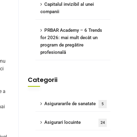
Capitalul invizibil al unei
companii
PRBAR Academy – 6 Trends
for 2026: mai mult decât un
program de pregătire
profesională
 nu
ci
Categorii
e a
Asigurararile de sanatate
5
mai
Asigurari locuinte
24
ivel