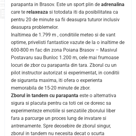
parapanta in Brasov. Este un sport plin de
adrenalina
care te
relaxeaza
si totodata iti da posibilitatea ca
pentru 20 de minute sa fii deasupra tuturor inclusiv
deasupra problemelor.
Inaltimea de 1.799 m , conditiile meteo si de vant
optime, privelisti fantastice vazute de la o inaltime de
600-800 m fac din zona Poiana Brasov – Masivul
Postavaru sau Bunloc 1.200 m, cele mai frumoase
locuri de zbor cu parapanta din tara. Zborul cu un
pilot instructor autorizat si experimentat, in conditii
de siguranta maxima, iti ofera o experienta
memorabila de 15-20 minute de zbor.
Zborul in tandem cu parapanta
este o alternativa
sigura si placuta pentru ca toti cei ce doresc sa
experimenteze emotiile si senzatiile zborului liber
fara a parcurge un proces lung de invatare si
antrenamente. Spre deosebire de zborul singur,
zborul in tandem nu necesita decat o scurta