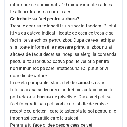
informare de aproximativ 10 minute inainte ca tu sa
te afli pentru prima oara in aer.
Ce trebuie sa faci pentru a zbura?….
Trebuie doar sa te inscrii la un zbor in tandem. Pilotul
iti va da cateva indicatii legate de ceea ce trebuie sa
faci si te va echipa pentru zbor. Dupa ce te-ai echipat
si ai toate informatiile necesare primului zbor, nu ai
altceva de facut decat sa incepi sa alergi la comanda
pilotului tau iar dupa cativa pasi te vei afla printre
nori intr-un loc pe care intotdeauna l-ai putut privi
doar din departare.
In seleta parapantei stai la fel de
comod
ca si in
fotoliu acasa si deoarece nu trebuie sa faci nimic te
poti relaxa si
bucura
de priveliste. Daca vrei poti sa
faci fotografii sau poti vorbi cu o statie de emisie-
receptie cu prietenii care te asteapta la sol pentru a le
impartasi senzatiile care le traiesti.
Pentru a iti face o idee despre ceea ce vei