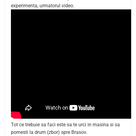
experimenta, urmatorul video.
Tot ce trebuie sa faci este sa te urci in masina si sa
pornesti la drum (zbor) spre Brasov.