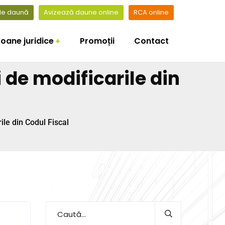
 de daună
Avizează daune online
RCA online
oane juridice
Promoții
Contact
i de modificarile din
ile din Codul Fiscal