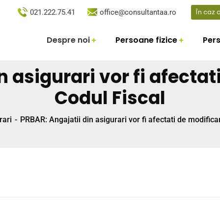
În caz
021.222.75.41
office@consultantaa.ro
Despre noi
Persoane fizice
Pers
 asigurari vor fi afectat
Codul Fiscal
rari
PRBAR: Angajatii din asigurari vor fi afectati de modificar