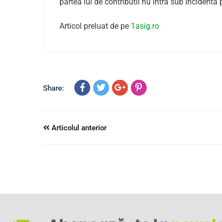
partea lui de contributii nu intra sub incident
Articol preluat de pe
1asig.ro
Share:
Articolul anterior