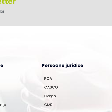
tter
lor
ce
Persoane juridice
RCA
CASCO
Cargo
ințe
CMR