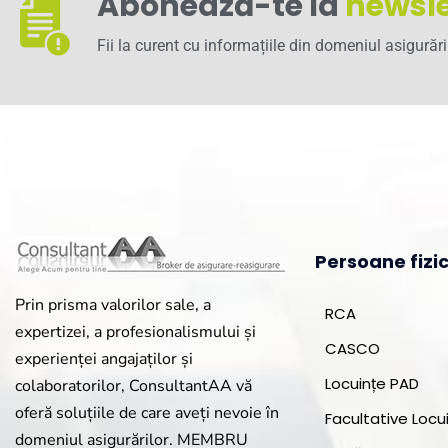
Abonează-te la
newsle
Fii la curent cu informațiile din domeniul asigurări
Persoane fizi
Prin prisma valorilor sale, a
RCA
expertizei, a profesionalismului și
CASCO
experienței angajaților și
Locuințe PAD
colaboratorilor, ConsultantAA vă
oferă soluțiile de care aveți nevoie în
Facultative Locu
domeniul asigurărilor. MEMBRU