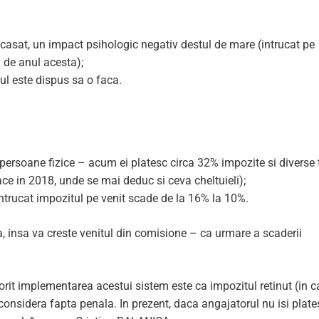
ncasat, un impact psihologic negativ destul de mare (intrucat pe
a de anul acesta);
ul este dispus sa o faca.
j persoane fizice – acum ei platesc circa 32% impozite si diverse
ace in 2018, unde se mai deduc si ceva cheltuieli);
intrucat impozitul pe venit scade de la 16% la 10%.
da, insa va creste venitul din comisione – ca urmare a scaderii
dorit implementarea acestui sistem este ca impozitul retinut (in c
se considera fapta penala. In prezent, daca angajatorul nu isi plate