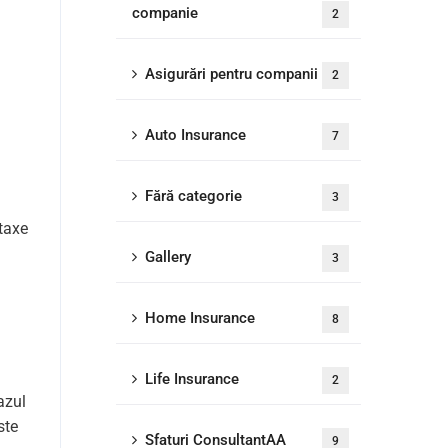
companie
2
Asigurări pentru companii
2
Auto Insurance
7
Fără categorie
3
 taxe
Gallery
3
Home Insurance
8
Life Insurance
2
azul
ste
Sfaturi ConsultantAA
9