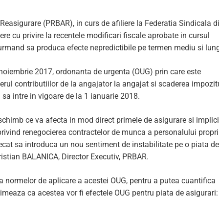
easigurare (PRBAR), in curs de afiliere la Federatia Sindicala d
ere cu privire la recentele modificari fiscale aprobate in cursul
 urmand sa produca efecte nepredictibile pe termen mediu si lung
 noiembrie 2017, ordonanta de urgenta (OUG) prin care este
rul contributiilor de la angajator la angajat si scaderea impozit
sa intre in vigoare de la 1 ianuarie 2018.
chimb ce va afecta in mod direct primele de asigurare si implici
rivind renegocierea contractelor de munca a personalului propri
decat sa introduca un nou sentiment de instabilitate pe o piata de
Cristian BALANICA, Director Executiv, PRBAR.
ia normelor de aplicare a acestei OUG, pentru a putea cuantifica
timeaza ca acestea vor fi efectele OUG pentru piata de asigurari: