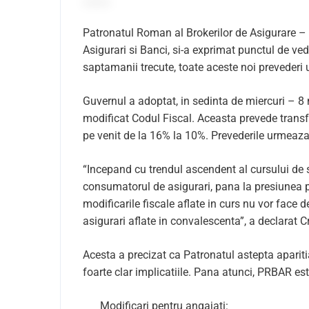
Patronatul Roman al Brokerilor de Asigurare – R
Asigurari si Banci, si-a exprimat punctul de ved
saptamanii trecute, toate aceste noi prevederi
Guvernul a adoptat, in sedinta de miercuri – 8
modificat Codul Fiscal. Aceasta prevede transfe
pe venit de la 16% la 10%. Prevederile urmeaza 
“Incepand cu trendul ascendent al cursului de s
consumatorul de asigurari, pana la presiunea p
modificarile fiscale aflate in curs nu vor face 
asigurari aflate in convalescenta”, a declarat 
Acesta a precizat ca Patronatul astepta aparit
foarte clar implicatiile. Pana atunci, PRBAR es
Modificari pentru angajati: