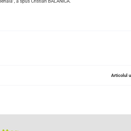
a penala”, a spus Cristian BALANICA.
Articolul