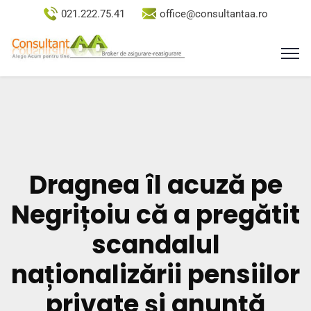
021.222.75.41
office@consultantaa.ro
Dragnea îl acuză pe
Negrițoiu că a pregătit
scandalul
naționalizării pensiilor
private și anunță