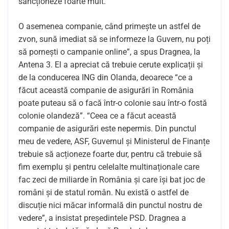
sancționeze foarte mult.
O asemenea companie, când primește un astfel de
zvon, sună imediat să se informeze la Guvern, nu poți
să pornești o campanie online”, a spus Dragnea, la
Antena 3. El a apreciat că trebuie cerute explicații și
de la conducerea ING din Olanda, deoarece “ce a
făcut această companie de asigurări în România
poate puteau să o facă într-o colonie sau într-o fostă
colonie olandeză”. “Ceea ce a făcut această
companie de asigurări este nepermis. Din punctul
meu de vedere, ASF, Guvernul și Ministerul de Finanțe
trebuie să acționeze foarte dur, pentru că trebuie să
fim exemplu și pentru celelalte multinaționale care
fac zeci de miliarde în România și care își bat joc de
români și de statul român. Nu există o astfel de
discuție nici măcar informală din punctul nostru de
vedere”, a insistat președintele PSD. Dragnea a