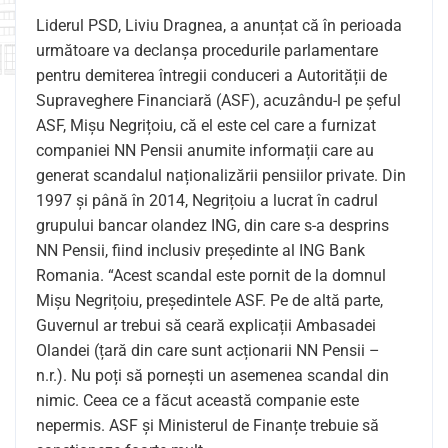
Liderul PSD, Liviu Dragnea, a anunțat că în perioada
următoare va declanșa procedurile parlamentare
pentru demiterea întregii conduceri a Autorității de
Supraveghere Financiară (ASF), acuzându-l pe șeful
ASF, Mișu Negrițoiu, că el este cel care a furnizat
companiei NN Pensii anumite informații care au
generat scandalul naționalizării pensiilor private. Din
1997 și până în 2014, Negrițoiu a lucrat în cadrul
grupului bancar olandez ING, din care s-a desprins
NN Pensii, fiind inclusiv președinte al ING Bank
Romania. “Acest scandal este pornit de la domnul
Mișu Negrițoiu, președintele ASF. Pe de altă parte,
Guvernul ar trebui să ceară explicații Ambasadei
Olandei (țară din care sunt acționarii NN Pensii –
n.r.). Nu poți să pornești un asemenea scandal din
nimic. Ceea ce a făcut această companie este
nepermis. ASF și Ministerul de Finanțe trebuie să