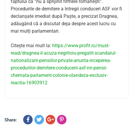
faptului că “nu a sprijinit firmele românești”.
Procedurile de demitere a întregii conduceri ASF vor fi
declanșate imediat după Paște, a precizat Dragnea,
adăugând că a discutat deja despre acest lucru cu
mai mulți parlamentari.
Citește mai mult la:
https://www.profit.ro/must-
read/dragnea-il-acuza-negritoiu-pregatit-scandalul-
nationalizarii-pensiilor-private-anunta-inceperea-
procedurilor-demitere-conducerii-asf-nn-pensii-
chemata-parlament-colonie-olandeza-exclusiv-
reactia-16903912
Share: