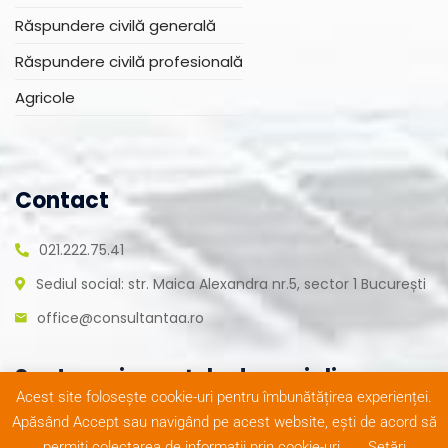
Răspundere civilă generală
Răspundere civilă profesională
Agricole
Contact
021.222.75.41
Sediul social: str. Maica Alexandra nr.5, sector 1 București
office@consultantaa.ro
Suntem și pe rețele de socializare
Acest site folosește cookie-uri pentru îmbunătățirea experienței.
Apăsând Accept sau navigând pe acest website, ești de acord să
permiți colectarea de informații prin cookie-uri.
Setări