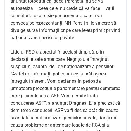
anunțat totodată că, dacă Parchetul nu se va
autosesiza – ceea ce el nu crede că va face – va fi
constituită o comisie parlamentară care îi va
convoca pe reprezentanții NN Pensii și le va cere să
divulge sursa informațiilor pe care le-au primit privind
naționalizarea pensiilor private.
Liderul PSD a apreciat în același timp că, prin
declarațiile sale anterioare, Negrițoiu a întreținut
suspiciuni asupra ideii de naționalizare a pensiilor.
“Astfel de informații pot conduce la prăbușirea
întregului sistem. Vom declanșa în perioada
următoare procedurile parlamentare pentru demiterea
întregii conduceri a ASF. Vom demite toată
conducerea ASF”, a anunțat Dragnea. El a precizat că
demiterea conducerii ASF va fi decisă atât din cauza
scandalului naționalizării pensiilor private, dar și din
cauza problemelor anterioare legate de RCA și a