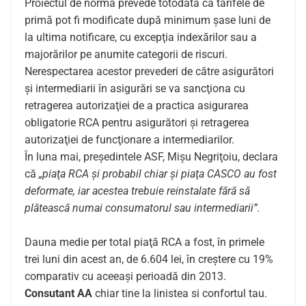
Proiectul de normă prevede totodată că tarifele de
primă pot fi modificate după minimum şase luni de
la ultima notificare, cu excepţia indexărilor sau a
majorărilor pe anumite categorii de riscuri.
Nerespectarea acestor prevederi de către asigurători
şi intermediarii în asigurări se va sancţiona cu
retragerea autorizaţiei de a practica asigurarea
obligatorie RCA pentru asigurători şi retragerea
autorizaţiei de funcţionare a intermediarilor.
În luna mai, preşedintele ASF, Mişu Negriţoiu, declara
că
„piaţa RCA şi probabil chiar şi piaţa CASCO au fost
deformate, iar acestea trebuie reinstalate fără să
plătească numai consumatorul sau intermediarii”.
Dauna medie per total piaţă RCA a fost, în primele
trei luni din acest an, de 6.604 lei, în creştere cu 19%
comparativ cu aceeaşi perioadă din 2013.
Consutant AA
chiar tine la linistea si confortul tau.