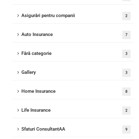
Asigurări pentru companii
2
Auto Insurance
7
Fără categorie
3
Gallery
3
Home Insurance
8
Life Insurance
2
Sfaturi ConsultantAA
9