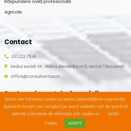
Răspundere civilă profesională
Agricole
Contact
021.222.75.41
Sediul social: str. Maica Alexandra nr.5, sector 1 București
office@consultantaa.ro
Suntem și pe rețele de socializare
Acest site folosește cookie-uri pentru îmbunătățirea experienței.
Apăsând Accept sau navigând pe acest website, ești de acord să
permiți colectarea de informații prin cookie-uri.
Setări
Cookie
ACCEPT