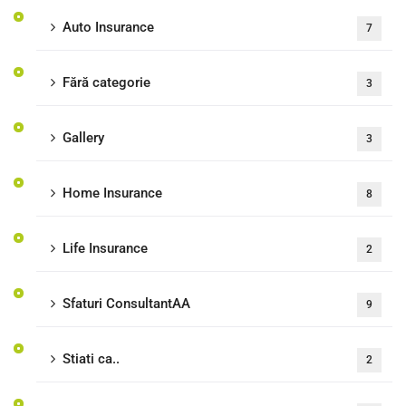
Auto Insurance
7
Fără categorie
3
Gallery
3
Home Insurance
8
Life Insurance
2
Sfaturi ConsultantAA
9
Stiati ca..
2