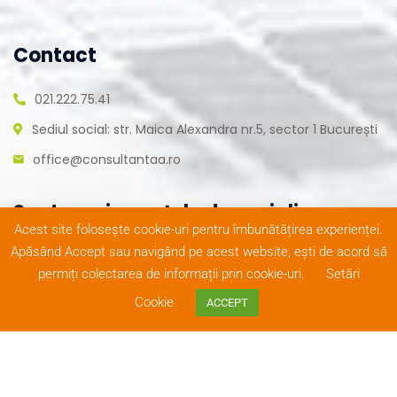
Contact
021.222.75.41
Sediul social: str. Maica Alexandra nr.5, sector 1 București
office@consultantaa.ro
Suntem și pe rețele de socializare
Acest site folosește cookie-uri pentru îmbunătățirea experienței.
Apăsând Accept sau navigând pe acest website, ești de acord să
permiți colectarea de informații prin cookie-uri.
Setări
Cookie
ACCEPT
© Copyright 2020
Termeni și condiții
|
Realizat de
ConsultantAA
. Toate
Reclamații
|
Protecția
FivePlus
drepturile rezervate
datelor
Solutions