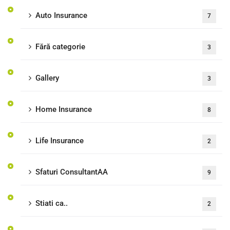
Auto Insurance
7
Fără categorie
3
Gallery
3
Home Insurance
8
Life Insurance
2
Sfaturi ConsultantAA
9
Stiati ca..
2