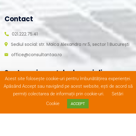
Contact
021.222.75.41
Sediul social: str. Maica Alexandra nr.5, sector 1 București
office@consultantaa.ro
Suntem și pe rețele de socializare
Acest site folosește cookie-uri pentru îmbunătățirea experienței.
Apăsând Accept sau navigând pe acest website, ești de acord să
permiți colectarea de informații prin cookie-uri.
Setări
Cookie
ACCEPT
© Copyright 2020
Termeni și condiții
|
Realizat de
ConsultantAA
. Toate
Reclamații
|
Protecția
FivePlus
drepturile rezervate
datelor
Solutions