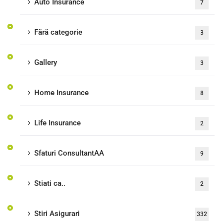
Auto Insurance
7
Fără categorie
3
Gallery
3
Home Insurance
8
Life Insurance
2
Sfaturi ConsultantAA
9
Stiati ca..
2
Stiri Asigurari
332