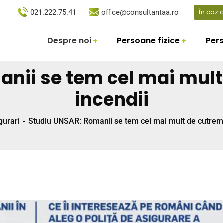
În caz
021.222.75.41
office@consultantaa.ro
Despre noi
Persoane fizice
Pers
nii se tem cel mai mult
incendii
gurari
Studiu UNSAR: Romanii se tem cel mai mult de cutremu