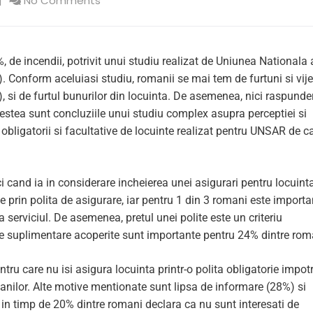
No Comments
 de incendii, potrivit unui studiu realizat de Uniunea Nationala 
Conform aceluiasi studiu, romanii se mai tem de furtuni si vijel
), si de furtul bunurilor din locuinta. De asemenea, nici raspunde
Acestea sunt concluziile unui studiu complex asupra perceptiei si
 obligatorii si facultative de locuinte realizat pentru UNSAR de c
i cand ia in considerare incheierea unei asigurari pentru locuinta
te prin polita de asigurare, iar pentru 1 din 3 romani este import
a serviciul. De asemenea, pretul unei polite este un criteriu
ile suplimentare acoperite sunt importante pentru 24% dintre rom
ru care nu isi asigura locuinta printr-o polita obligatorie impot
banilor. Alte motive mentionate sunt lipsa de informare (28%) si
 in timp de 20% dintre romani declara ca nu sunt interesati de