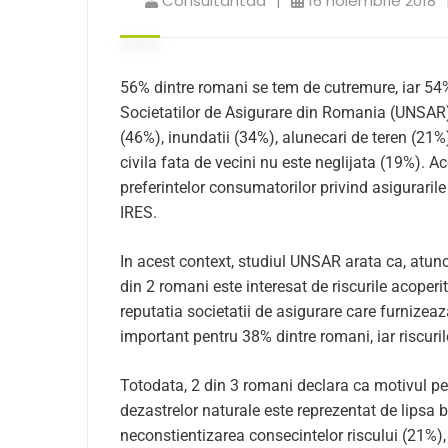
Consultantaa
16 noiembrie 2018
56% dintre romani se tem de cutremure, iar 54%,
Societatilor de Asigurare din Romania (UNSAR). 
(46%), inundatii (34%), alunecari de teren (21%
civila fata de vecini nu este neglijata (19%). 
preferintelor consumatorilor privind asigurarile
IRES.
In acest context, studiul UNSAR arata ca, atunc
din 2 romani este interesat de riscurile acoperi
reputatia societatii de asigurare care furnizeaz
important pentru 38% dintre romani, iar riscur
Totodata, 2 din 3 romani declara ca motivul pent
dezastrelor naturale este reprezentat de lipsa 
neconstientizarea consecintelor riscului (21%),