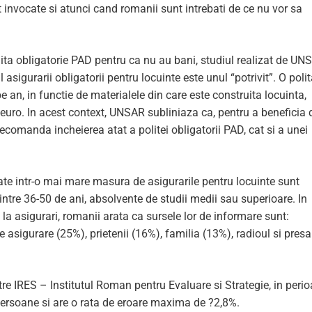
 invocate si atunci cand romanii sunt intrebati de ce nu vor sa
lita obligatorie PAD pentru ca nu au bani, studiul realizat de UN
sigurarii obligatorii pentru locuinte este unul “potrivit”. O poli
 an, in functie de materialele din care este construita locuinta,
uro. In acest context, UNSAR subliniaza ca, pentru a beneficia 
ecomanda incheierea atat a politei obligatorii PAD, cat si a unei
ate intr-o mai mare masura de asigurarile pentru locuinte sunt
ntre 36-50 de ani, absolvente de studii medii sau superioare. In
 la asigurari, romanii arata ca sursele lor de informare sunt:
de asigurare (25%), prietenii (16%), familia (13%), radioul si presa
atre IRES – Institutul Roman pentru Evaluare si Strategie, in peri
persoane si are o rata de eroare maxima de ?2,8%.