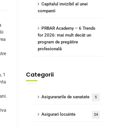
Capitalul invizibil al unei
companii
a
PRBAR Academy – 6 Trends
ii
for 2026: mai mult decât un
rea
program de pregătire
profesională
atre
Categorii
, 1
anta
ani.
Asigurararile de sanatate
5
riva
Asigurari locuinte
24