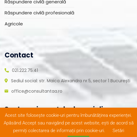
Răspundere civilă generală
Răspundere civilă profesională
Agricole
Contact
021.222.75.41
Sediul social: str. Maica Alexandra nr.5, sector 1 București
office@consultantaa.ro
Suntem și pe rețele de socializare
Acest site folosește cookie-uri pentru îmbunătățirea experienței.
Apăsând Accept sau navigând pe acest website, ești de acord să
permiți colectarea de informații prin cookie-uri.
Setări