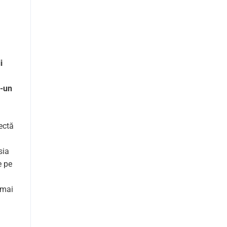
i
r-un
ectă
sia
e pe
 mai