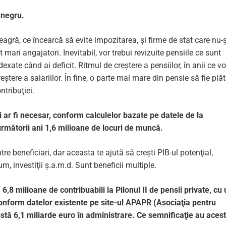
 negru.
gră, ce încearcă să evite impozitarea, și firme de stat care nu-ș
mari angajatori. Inevitabil, vor trebui revizuite pensiile ce sunt
dexate când ai deficit. Ritmul de creștere a pensiilor, în anii ce vo
ștere a salariilor. În fine, o parte mai mare din pensie să fie plăt
ntribuţiei.
i ar fi necesar, conform calculelor bazate pe datele de la
 următorii ani 1,6 milioane de locuri de muncă.
tre beneficiari, dar aceasta te ajută să crești PIB-ul potenţial,
um, investiţii ș.a.m.d. Sunt beneficii multiple.
,8 milioane de contribuabili la Pilonul II de pensii private, cu
onform datelor existente pe site-ul APAPR (Asociaţia pentru
istă 6,1 miliarde euro în administrare. Ce semnificaţie au aces