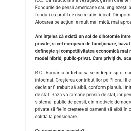
R.C.: Ca structură a investiţiilor, găsim diferi
Fondurile de pensii americane sau englezești a
fonduri cu profil de risc relativ ridicat. Dimpo
Alocarea pe acţiuni e mult mai mică, mai aproa
Am înţeles că există un soi de dihotomie într
private, și cel european de funcţionare, baza
definește și competitivitatea economică mai
model hibrid, public-privat. Cum priviţi dv. ac
R.C.: România ar trebui să se îndrepte spre mod
întocmai. Creșterea contribuţiilor pe Pilonul II e
decât ar fi trebuit să aibă, conform planului ini
de stat. Baza va rămâne pensia de stat, iar pe
sistemul public de pensii, din motivele demograf
private să fie în creștere și oamenii să aibă în
solidă la pensionare.
Ce presupune aceasta?