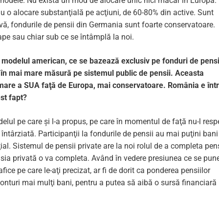
te modele. Nu există un mod de alocare unic nici măcar în Europa.
u o alocare substanţială pe acţiuni, de 60-80% din active. Sunt
trivă, fondurile de pensii din Germania sunt foarte conservatoare.
pe sau chiar sub ce se întâmplă la noi.
e modelul american, ce se bazează exclusiv pe fonduri de pensi
t în mai mare măsură pe sistemul public de pensii. Aceasta
 mare a SUA faţă de Europa, mai conservatoare. România e înt
est fapt?
elul pe care și l-a propus, pe care în momentul de faţă nu-l resp
 întârziată. Participanţii la fondurile de pensii au mai puţini bani
ţial. Sistemul de pensii private are la noi rolul de a completa pen
nsia privată o va completa. Având în vedere presiunea ce se pun
ice pe care le-aţi precizat, ar fi de dorit ca ponderea pensiilor
 conturi mai mulţi bani, pentru a putea să aibă o sursă financiară