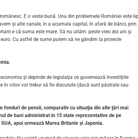
l românesc. E o veste bună. Una din problemele României este li
vem și alte canale, în a acumula capital, în afară de bănci, prin
portant e că suma este mare. Să nu uităm: peste vreo doi ani și
 euro. Cu astfel de sume putem să ne gândim la proiecte
omia.
economia și depinde de legislaţia ce guvernează investiţiile
ce în viitor vor trebui să fie discutate (dacă sunt păstrate sau
e fonduri de pensii, comparativ cu situaţia din alte ţări mai
l de bani administrat în 15 state reprezentative de pe
 SUA, apoi urmează Marea Britanie și Japonia.