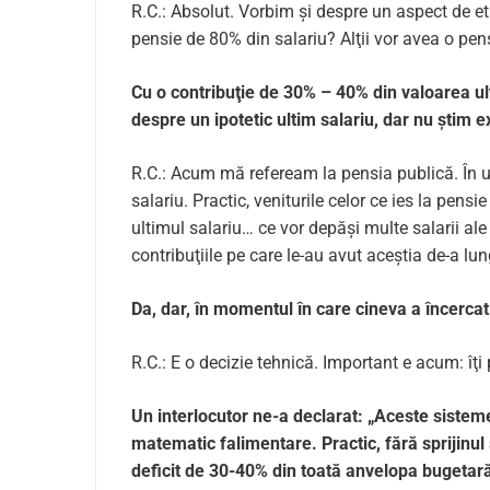
R.C.: Absolut. Vorbim și despre un aspect de et
pensie de 80% din salariu? Alţii vor avea o pe
Cu o contribuţie de 30% – 40% din valoarea ulti
despre un ipotetic ultim salariu, dar nu știm ex
R.C.: Acum mă refeream la pensia publică. În u
salariu. Practic, veniturile celor ce ies la pensi
ultimul salariu… ce vor depăși multe salarii al
contribuţiile pe care le-au avut aceștia de-a lung
Da, dar, în momentul în care cineva a încercat
R.C.: E o decizie tehnică. Important e acum: îţ
Un interlocutor ne-a declarat: „Aceste sisteme
matematic falimentare. Practic, fără sprijinul 
deficit de 30-40% din toată anvelopa bugetară.