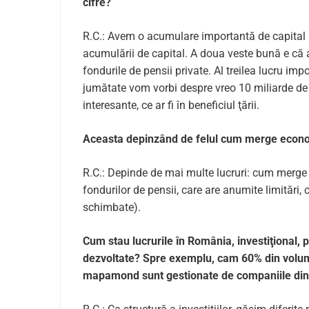
cifre?
R.C.: Avem o acumulare impor­tan­tă de capita
acumulării de capital. A doua veste bună e că a
fondurile de pensii private. Al treilea lucru im
jumătate vom vorbi despre vreo 10 miliarde de
interesante, ce ar fi în beneficiul ţării.
Aceasta depinzând de felul cum merge econ
R.C.: Depinde de mai multe lucruri: cum merge 
fondurilor de pensii, care are anumite limitări, 
schimbate).
Cum stau lucrurile în România, investiţional, p
dezvoltate? Spre exemplu, cam 60% din volumu
mapamond sunt gestionate de companiile din