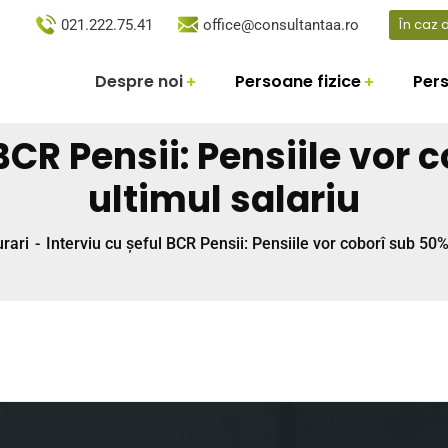
În caz
021.222.75.41
office@consultantaa.ro
Despre noi
Persoane fizice
Pers
 BCR Pensii: Pensiile vor 
ultimul salariu
urari
Interviu cu șeful BCR Pensii: Pensiile vor coborî sub 50%