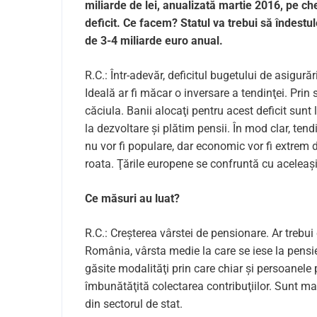
miliarde de lei, anualizată martie 2016, pe ch
deficit. Ce facem? Statul va trebui să îndest
de 3-4 miliarde euro anual.
R.C.: Într-adevăr, deficitul bugetului de asigură
Ideală ar fi măcar o inversare a tendinţei. Pri
căciula. Banii alocaţi pentru acest deficit sunt l
la dezvoltare și plătim pensii. În mod clar, tend
nu vor fi populare, dar economic vor fi extrem 
roata. Ţările europene se confruntă cu aceleaș
Ce măsuri au luat?
R.C.: Creșterea vârstei de pensionare. Ar treb
România, vârsta medie la care se iese la pensie
găsite modalităţi prin care chiar și persoanele
îmbunătăţită colec­tarea contribuţiilor. Sunt mari
din sectorul de stat.