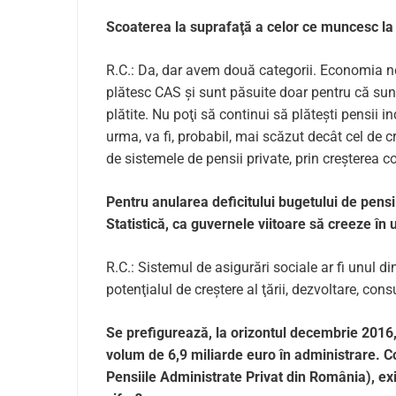
Scoaterea la suprafaţă a celor ce muncesc la
R.C.: Da, dar avem două categorii. Economia nea
plătesc CAS și sunt păsuite doar pentru că sunt 
plătite. Nu poţi să continui să plătești pensii in
urma, va fi, probabil, mai scăzut decât cel de cre
de sistemele de pensii private, prin creșterea co
Pentru anularea deficitului bugetului de pensi
Statistică, ca guvernele viitoare să creeze în
R.C.: Sistemul de asigurări sociale ar fi unul din
potenţialul de creștere al ţării, dezvoltare, cons
Se prefigurează, la orizontul decembrie 2016, 6
volum de 6,9 miliarde euro în administrare. C
Pensiile Administrate Privat din România), ex