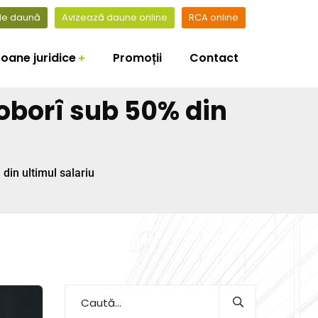
 de daună
Avizează daune online
RCA online
oane juridice
Promoții
Contact
coborî sub 50% din
 din ultimul salariu