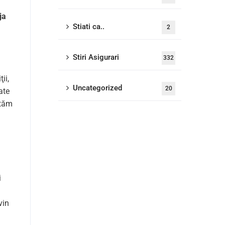
ja
Stiati ca..
2
Stiri Asigurari
332
ii,
Uncategorized
20
ate
ntăm
i
vin