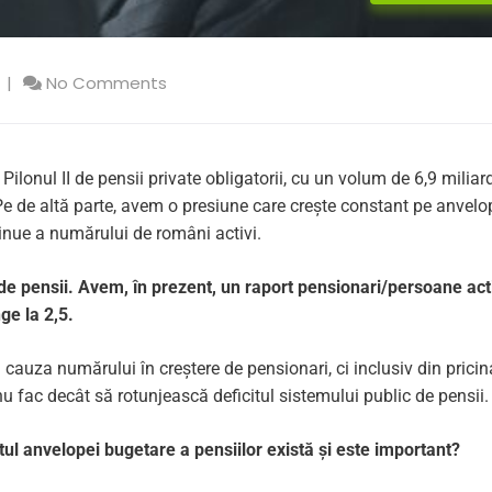
No Comments
 Pilonul II de pensii private obligatorii, cu un volum de 6,9 miliar
. Pe de altă parte, avem o presiune care crește constant pe anvel
inue a numărului de români activi.
de pensii. Avem, în prezent, un raport pensionari/persoane act
ge la 2,5.
cauza numărului în creștere de pensionari, ci inclusiv din pricin
nu fac decât să rotunjească deficitul sistemului public de pensii.
itul anvelopei bugetare a pensiilor există și este important?