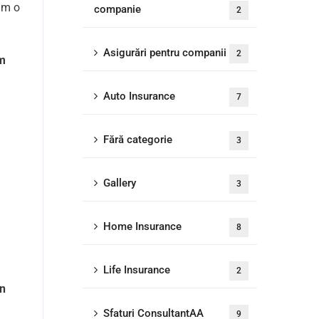
tăm o
companie
2
Asigurări pentru companii
2
im
Auto Insurance
7
Fără categorie
3
Gallery
3
Home Insurance
8
Life Insurance
2
Un
Sfaturi ConsultantAA
9