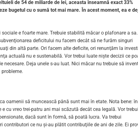
eltuieli de 54 de miliarde de lei, aceasta înseamnă exact 33%
uleze bugetul cu o sumă tot mai mare. În acest moment, ea e de
ri sociale e foarte mare. Trebuie stabilită măcar o plafonare a sa.
n subvenţionarea deficitului nu facem decât să ne furăm singuri
uaţi din altă parte. Ori facem alte deficite, ori renunţăm la investiţ
inţa actuală nu e sustenabilă. Vor trebui luate niște decizii ce po
de necesare. Deja unele s-au luat. Nici măcar nu trebuie să inve
i probleme.
ui ca oamenii să muncească până sunt mai în etate. Nota bene: în
 e cu vreo trei-patru ani mai scăzută decât cea legală. Vor trebu
 pensionate, dacă sunt în formă, să poată lucra. Va trebui
 contributori ce nu și-au plătit contribuţiile de ani de zile. Ei pro­