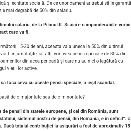
ică și echitate socială. De ce unor oameni ar trebui să le garan
nsie mai degrabă de 50% din salariu.
mului salariu, de la Pilonul II. Şi aici e o imponderabilă: vorb
act care va fi.
rmătorii 15-20 de ani, aceasta va aluneca la 50% din ulti­mul
e vor fi înjumătăţite, iar alţii vor avea pensii speciale de 80% din
e oamenilor din acea perioadă și care nu au nici o legătură cu
ul vieţii lor active.
 să facă ceva cu aceste pensii speciale, a ieșit scandal.
i pasă de o majoritate sau de o minoritate?
 de pensii din statele europene, și cel din România, sunt
statului, sistemul nostru de pensii, din România, e în deficit“. 
 Dacă totalul contribuţiei la asigurări a fost de aproximativ 18