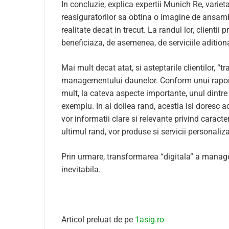
In concluzie, explica expertii Munich Re, varieta
reasiguratorilor sa obtina o imagine de ansam
realitate decat in trecut. La randul lor, client
beneficiaza, de asemenea, de serviciile aditiona
Mai mult decat atat, si asteptarile clientilor, 
managementului daunelor. Conform unui raport r
mult, la cateva aspecte importante, unul dintre
exemplu. In al doilea rand, acestia isi doresc a
vor informatii clare si relevante privind caracte
ultimul rand, vor produse si servicii personaliza
Prin urmare, transformarea “digitala” a managem
inevitabila.
Articol preluat de pe
1asig.ro