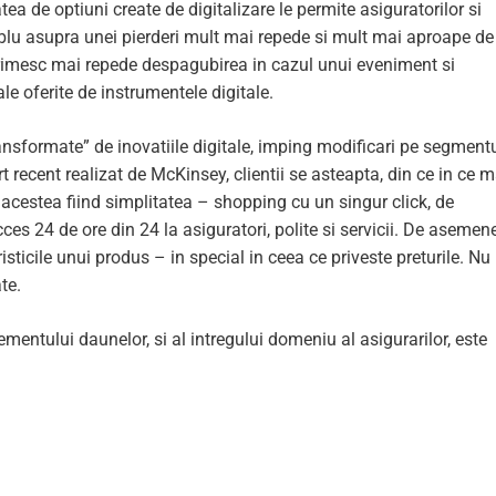
tea de optiuni create de digitalizare le permite asiguratorilor si
blu asupra unei pierderi mult mai repede si mult mai aproape de
ii primesc mai repede despagubirea in cazul unui eveniment si
le oferite de instrumentele digitale.
“transformate” de inovatiile digitale, imping modificari pe segment
ecent realizat de McKinsey, clientii se asteapta, din ce in ce m
 acestea fiind simplitatea – shopping cu un singur click, de
cces 24 de ore din 24 la asiguratori, polite si servicii. De asemen
risticile unui produs – in special in ceea ce priveste preturile. Nu 
te.
entului daunelor, si al intregului domeniu al asigurarilor, este