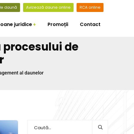
 de daună
Avizează daune online
RCA online
oane juridice
Promoții
Contact
a procesului de
r
anagement al daunelor