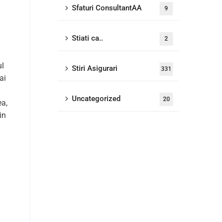
Sfaturi ConsultantAA
9
Stiati ca..
2
ul
Stiri Asigurari
331
ai
Uncategorized
20
ea,
in