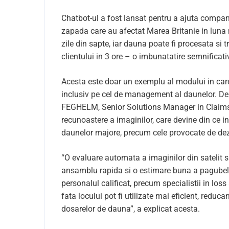
Chatbot-ul a fost lansat pentru a ajuta compan
zapada care au afectat Marea Britanie in luna mar
zile din sapte, iar dauna poate fi procesata si
clientului in 3 ore – o imbunatatire semnificati
Acesta este doar un exemplu al modului in care
inclusiv pe cel de management al daunelor. De 
FEGHELM, Senior Solutions Manager in Claims,
recunoastere a imaginilor, care devine din ce i
daunelor majore, precum cele provocate de dez
“O evaluare automata a imaginilor din satelit si 
ansamblu rapida si o estimare buna a pagubelor 
personalul calificat, precum specialistii in lo
fata locului pot fi utilizate mai eficient, reduca
dosarelor de dauna”, a explicat acesta.