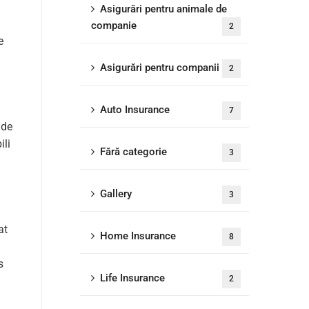
Asigurări pentru animale de
companie
2
e
Asigurări pentru companii
2
Auto Insurance
7
 de
ili
Fără categorie
3
Gallery
3
at
Home Insurance
8
s
Life Insurance
2