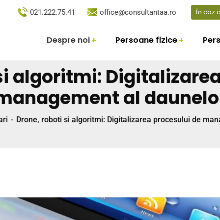
În caz
021.222.75.41
office@consultantaa.ro
Despre noi
Persoane fizice
Pers
si algoritmi: Digitalizare
management al daunelo
ari
Drone, roboti si algoritmi: Digitalizarea procesului de m