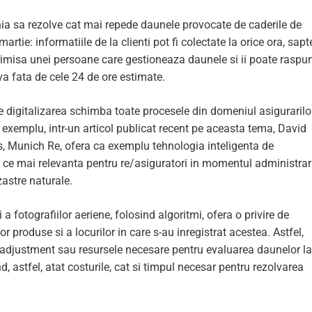
ia sa rezolve cat mai repede daunele provocate de caderile de
tie: informatiile de la clienti pot fi colectate la orice ora, sapt
 trimisa unei persoane care gestioneaza daunele si ii poate raspu
va fata de cele 24 de ore estimate.
 digitalizarea schimba toate procesele din domeniul asigurarilor
exemplu, intr-un articol publicat recent pe aceasta tema, David
 Munich Re, ofera ca exemplu tehnologia inteligenta de
n ce mai relevanta pentru re/asiguratori in momentul administrar
astre naturale.
a fotografiilor aeriene, folosind algoritmi, ofera o privire de
produse si a locurilor in care s-au inregistrat acestea. Astfel,
ss adjustment sau resursele necesare pentru evaluarea daunelor la
nd, astfel, atat costurile, cat si timpul necesar pentru rezolvarea