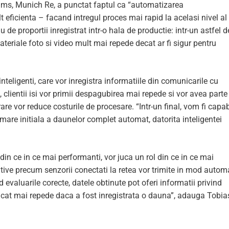
ms, Munich Re, a punctat faptul ca “automatizarea
eficienta – facand intregul proces mai rapid la acelasi nivel al
e proportii inregistrat intr-o hala de productie: intr-un astfel d
ateriale foto si video mult mai repede decat ar fi sigur pentru
nteligenti, care vor inregistra informatiile din comunicarile cu
re, clientii isi vor primii despagubirea mai repede si vor avea parte
are vor reduce costurile de procesare. “Intr-un final, vom fi capab
mare initiala a daunelor complet automat, datorita inteligentei
i din ce in ce mai performanti, vor juca un rol din ce in ce mai
ive precum senzorii conectati la retea vor trimite in mod autom
 evaluarile corecte, datele obtinute pot oferi informatii privind
cta cat mai repede daca a fost inregistrata o dauna”, adauga Tobia