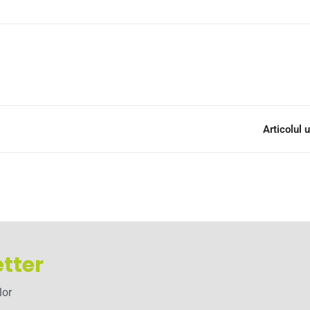
Articolul
tter
lor