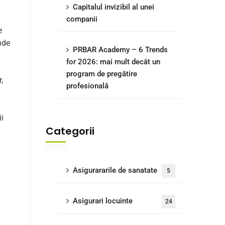
Capitalul invizibil al unei
companii
e
nde
PRBAR Academy – 6 Trends
for 2026: mai mult decât un
program de pregătire
,
profesională
ii
Categorii
Asigurararile de sanatate
5
Asigurari locuinte
24