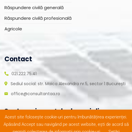
Răspundere civilă generală
Răspundere civilă profesională
Agricole
Contact
021.222.75.41
Sediul social: str. Maica Alexandra nr.5, sector 1 București
office@consultantaa.ro
Suntem și pe rețele de socializare
Acest site folosește cookie-uri pentru îmbunătățirea experienței.
Apăsând Accept sau navigând pe acest website, ești de acord să
permiți colectarea de informații prin cookie-uri.
Setări