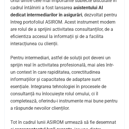
Unul dintre cele mai importante subiecte discutate în
cadrul întâlnirii a fost lansarea
asistentului AI
dedicat intermediarilor în asigurări
, dezvoltat pentru
întreg portofoliul ASIROM. Acest instrument modern
are rolul de a sprijini activitatea consultanților, de a
eficientiza accesul la informații și de a facilita
interacțiunea cu clienții.
Pentru intermediari, astfel de soluții pot deveni un
sprijin real în activitatea profesională, mai ales într-
un context în care rapiditatea, corectitudinea
informațiilor și capacitatea de adaptare sunt
esențiale. Integrarea tehnologiei în procesele de
consultanță nu înlocuiește rolul omului, ci îl
completează, oferindu-i instrumente mai bune pentru
a răspunde nevoilor clienților.
Tot în cadrul lunii ASIROM urmează să fie desemnat