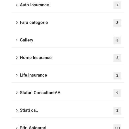
Auto Insurance
7
Fără categorie
3
Gallery
3
Home Insurance
8
Life Insurance
2
Sfaturi ConsultantAA
9
Stiati ca..
2
Stiri Asigurari
331