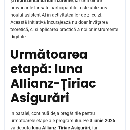
și
reprezentantul lunii curente
, iar una dintre
provocările lansate participanților este utilizarea
noului asistent AI în activitatea lor de zi cu zi.
Această inițiativă încurajează nu doar învățarea
teoretică, ci și aplicarea practică a noilor instrumente
digitale.
Următoarea
etapă: luna
Allianz-Țiriac
Asigurări
În paralel, continuă deja pregătirile pentru
următoarele etape ale programului. Pe
3 iunie 2026
va debuta
luna Allianz-Țiriac Asigurări
, iar