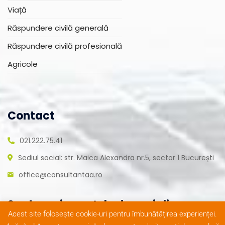
Viață
Răspundere civilă generală
Răspundere civilă profesională
Agricole
Contact
021.222.75.41
Sediul social: str. Maica Alexandra nr.5, sector 1 București
office@consultantaa.ro
Suntem și pe rețele de socializare
Acest site folosește cookie-uri pentru îmbunătățirea experienței.